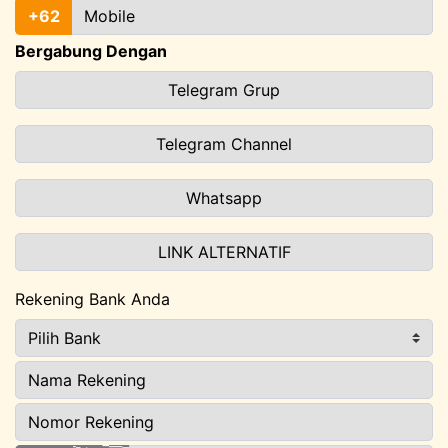
+62
Bergabung Dengan
Telegram Grup
Telegram Channel
Whatsapp
LINK ALTERNATIF
Rekening Bank Anda